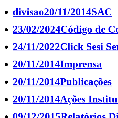
divisao
20/11/2014
SAC
23/02/2024
Código de C
24/11/2022
Click Sesi Se
20/11/2014
Imprensa
20/11/2014
Publicações
20/11/2014
Ações Institu
09/12/2015
Relatórios D