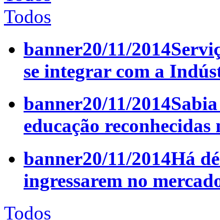
Todos
banner
20/11/2014
Servi
se integrar com a Indús
banner
20/11/2014
Sabia
educação reconhecidas
banner
20/11/2014
Há dé
ingressarem no mercado
Todos