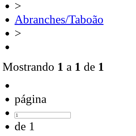
>
Abranches/Taboão
>
Mostrando
1
a
1
de
1
página
de 1