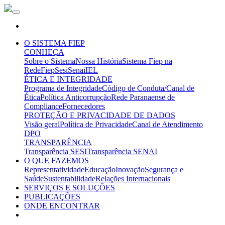
O SISTEMA FIEP
CONHEÇA
Sobre o Sistema
Nossa História
Sistema Fiep na
Rede
Fiep
Sesi
Senai
IEL
ÉTICA E INTEGRIDADE
Programa de Integridade
Código de Conduta/Canal de
Ética
Política Anticorrupção
Rede Paranaense de
Compliance
Fornecedores
PROTEÇÃO E PRIVACIDADE DE DADOS
Visão geral
Política de Privacidade
Canal de Atendimento
DPO
TRANSPARÊNCIA
Transparência SESI
Transparência SENAI
O QUE FAZEMOS
Representatividade
Educação
Inovação
Segurança e
Saúde
Sustentabilidade
Relações Internacionais
SERVIÇOS E SOLUÇÕES
PUBLICAÇÕES
ONDE ENCONTRAR