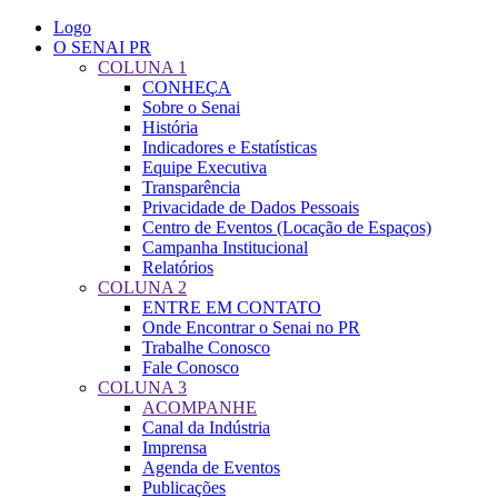
Logo
O SENAI PR
COLUNA 1
CONHEÇA
Sobre o Senai
História
Indicadores e Estatísticas
Equipe Executiva
Transparência
Privacidade de Dados Pessoais
Centro de Eventos (Locação de Espaços)
Campanha Institucional
Relatórios
COLUNA 2
ENTRE EM CONTATO
Onde Encontrar o Senai no PR
Trabalhe Conosco
Fale Conosco
COLUNA 3
ACOMPANHE
Canal da Indústria
Imprensa
Agenda de Eventos
Publicações