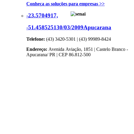
Conheça as soluções para empresas >>
-23.5704917,
-51.4585251
30/03/2009
Apucarana
Telefone:
(43) 3420-5301 | (43) 99989-8424
Endereço:
Avenida Aviação, 1851 | Castelo Branco -
Apucarana/ PR | CEP 86.812-500