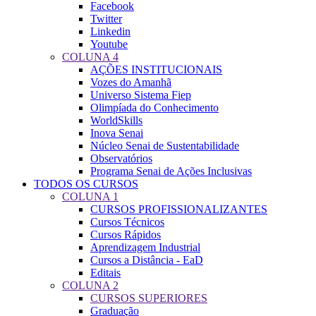
Facebook
Twitter
Linkedin
Youtube
COLUNA 4
AÇÕES INSTITUCIONAIS
Vozes do Amanhã
Universo Sistema Fiep
Olimpíada do Conhecimento
WorldSkills
Inova Senai
Núcleo Senai de Sustentabilidade
Observatórios
Programa Senai de Ações Inclusivas
TODOS OS CURSOS
COLUNA 1
CURSOS PROFISSIONALIZANTES
Cursos Técnicos
Cursos Rápidos
Aprendizagem Industrial
Cursos a Distância - EaD
Editais
COLUNA 2
CURSOS SUPERIORES
Graduação