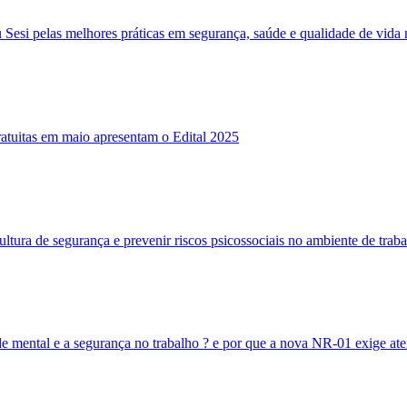
 Sesi pelas melhores práticas em segurança, saúde e qualidade de vida 
ratuitas em maio apresentam o Edital 2025
ltura de segurança e prevenir riscos psicossociais no ambiente de trab
e mental e a segurança no trabalho ? e por que a nova NR-01 exige at