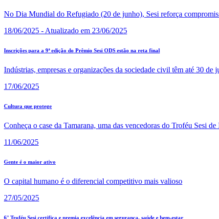
No Dia Mundial do Refugiado (20 de junho), Sesi reforça compromiss
18/06/2025 - Atualizado em 23/06/2025
Inscrições para a 9ª edição do Prêmio Sesi ODS estão na reta final
Indústrias, empresas e organizações da sociedade civil têm até 30 de j
17/06/2025
Cultura que protege
Conheça o case da Tamarana, uma das vencedoras do Troféu Sesi de 
11/06/2025
Gente é o maior ativo
O capital humano é o diferencial competitivo mais valioso
27/05/2025
6° Troféu Sesi certifica e premia excelência em segurança, saúde e bem-estar