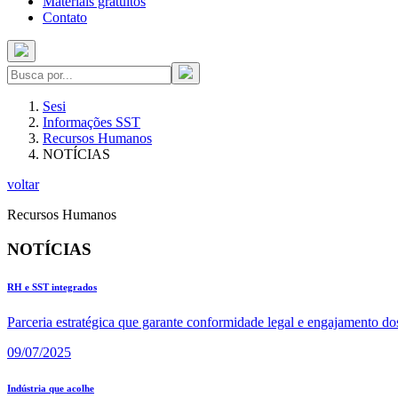
Materiais gratuitos
Contato
Sesi
Informações SST
Recursos Humanos
NOTÍCIAS
voltar
Recursos Humanos
NOTÍCIAS
RH e SST integrados
Parceria estratégica que garante conformidade legal e engajamento do
09/07/2025
Indústria que acolhe