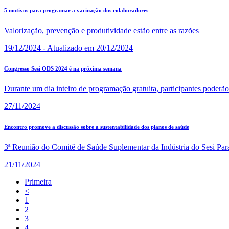
5 motivos para programar a vacinação dos colaboradores
Valorização, prevenção e produtividade estão entre as razões
19/12/2024 - Atualizado em 20/12/2024
Congresso Sesi ODS 2024 é na próxima semana
Durante um dia inteiro de programação gratuita, participantes poderão
27/11/2024
Encontro promove a discussão sobre a sustentabilidade dos planos de saúde
3ª Reunião do Comitê de Saúde Suplementar da Indústria do Sesi Para
21/11/2024
Primeira
<
1
2
3
4