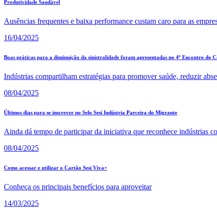
Produtividade Saudável
Ausências frequentes e baixa performance custam caro para as empre
16/04/2025
Boas práticas para a diminuição da sinistralidade foram apresentadas no 4º Encontro do 
Indústrias compartilham estratégias para promover saúde, reduzir abs
08/04/2025
Últimos dias para se inscrever no Selo Sesi Indústria Parceira do Migrante
Ainda dá tempo de participar da iniciativa que reconhece indústrias 
08/04/2025
Como acessar e utilizar o Cartão Sesi Viva+
Conheça os principais benefícios para aproveitar
14/03/2025