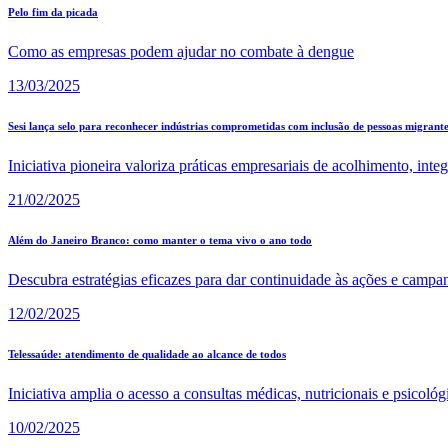
Pelo fim da picada
Como as empresas podem ajudar no combate à dengue
13/03/2025
Sesi lança selo para reconhecer indústrias comprometidas com inclusão de pessoas migrante
Iniciativa pioneira valoriza práticas empresariais de acolhimento, int
21/02/2025
Além do Janeiro Branco: como manter o tema vivo o ano todo
Descubra estratégias eficazes para dar continuidade às ações e camp
12/02/2025
Telessaúde: atendimento de qualidade ao alcance de todos
Iniciativa amplia o acesso a consultas médicas, nutricionais e psicoló
10/02/2025