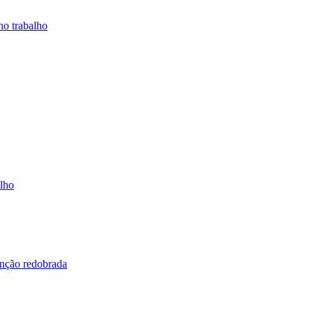
no trabalho
alho
enção redobrada