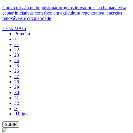
Com a missão de impulsionar projetos inovadores, a chamada visa
captar iniciativas com foco em agricultura regenerativa, energias
renováveis e circularidade
LEIA MAIS
Primeira
<
21
22
23
24
25
26
27
28
29
30
31
32
>
Última
SUBIR