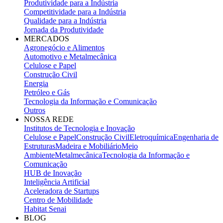
Produtividade para a Indústria
Competitividade para a Indústria
Qualidade para a Indústria
Jornada da Produtividade
MERCADOS
Agronegócio e Alimentos
Automotivo e Metalmecânica
Celulose e Papel
Construção Civil
Energia
Petróleo e Gás
Tecnologia da Informação e Comunicação
Outros
NOSSA REDE
Institutos de Tecnologia e Inovação
Celulose e Papel
Construção Civil
Eletroquímica
Engenharia de
Estruturas
Madeira e Mobiliário
Meio
Ambiente
Metalmecânica
Tecnologia da Informação e
Comunicação
HUB de Inovação
Inteligência Artificial
Aceleradora de Startups
Centro de Mobilidade
Habitat Senai
BLOG