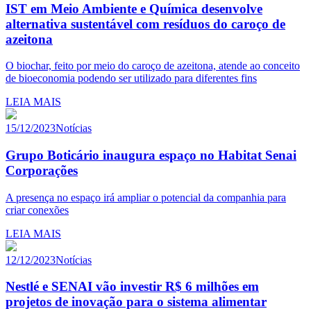
IST em Meio Ambiente e Química desenvolve
alternativa sustentável com resíduos do caroço de
azeitona
O biochar, feito por meio do caroço de azeitona, atende ao conceito
de bioeconomia podendo ser utilizado para diferentes fins
LEIA MAIS
15/12/2023
Notícias
Grupo Boticário inaugura espaço no Habitat Senai
Corporações
A presença no espaço irá ampliar o potencial da companhia para
criar conexões
LEIA MAIS
12/12/2023
Notícias
Nestlé e SENAI vão investir R$ 6 milhões em
projetos de inovação para o sistema alimentar