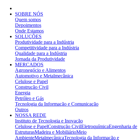
SOBRE NÓS
Quem somos
Depoimentos
Onde Estamos
SOLUÇÕES
Produtividade para a Indústria
Competitividade para a Indústria
Qualidade para a Indústria
Jornada da Produtividade
MERCADOS
Agronegócio e Alimentos
Automotivo e Metalmecânica
Celulose e Papel
Construção Civil
Energia
Petróleo e Gás
Tecnologia da Informação e Comunicação
Outros
NOSSA REDE
Instituto de Tecnologia e Inovação
Celulose e Papel
Construção Civil
Eletroquímica
Engenharia de
Estruturas
Madeira e Mobiliário
Meio
Ambiente
Metalmecânica
Tecnologia da Informação e