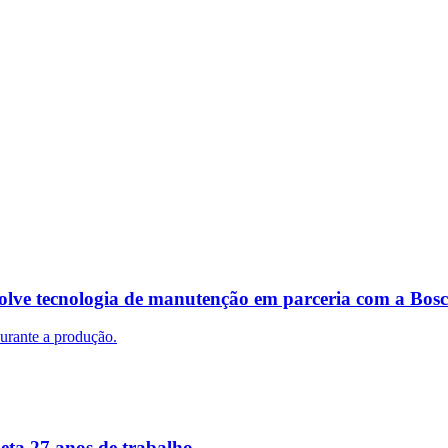
nvolve tecnologia de manutenção em parceria com a Bos
urante a produção.
eta 27 anos de trabalho