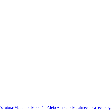
struturas
Madeira e Mobiliário
Meio Ambiente
Metalmecânica
Tecnologi