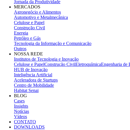
Jornada da Produtividade
MERCADOS
Agronegócio e Alimentos
Automotivo e Metalmecânica
Celulose e Papel
Construção Civil
Energia
Petróleo e Gás
Tecnologia da Informação e Comunicação
Outros
NOSSA REDE
Institutos de Tecnologia e Inovação
Celulose e Papel
Construção Civil
Eletroquímica
Engenharia de E
HUB de Inovação
Inteligência Artificial
Aceleradora de Startups
Centro de Mobilidade
Habitat Senai
BLOG
Cases
Insights
Notícias
Vídeos
CONTATO
DOWNLOADS