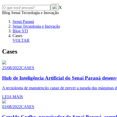
X
Blog Senai Tecnologia e Inovação
Senai Paraná
Senai Tecnologia e Inovação
Blog STI
Cases
VOLTAR
Cases
25/08/2022
CASES
Hub de Inteligência Artificial do Senai Paraná dese
A tecnologia de manutenção capaz de prever a parada das máquinas d
LEIA MAIS
03/08/2022
CASES
Geraldo Coelho, pesquisador do Senai Paraná, compl