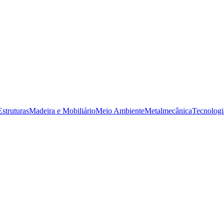
struturas
Madeira e Mobiliário
Meio Ambiente
Metalmecânica
Tecnologi