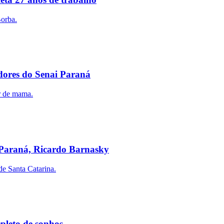
Borba.
adores do Senai Paraná
er de mama.
i Paraná, Ricardo Barnasky
de Santa Catarina.
pleto de sonhos