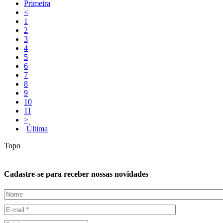
Primeira
<
1
2
3
4
5
6
7
8
9
10
11
>
Última
Topo
Cadastre-se para receber nossas novidades