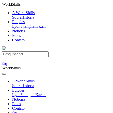
World
Skills
A WorldSkills
Sobre
História
Edições
Lyon
Shanghai
Kazan
Notícias
Fotos
Contato
faq
World
Skills
A WorldSkills
Sobre
História
Edições
Lyon
Shanghai
Kazan
Notícias
Fotos
Contato
faq