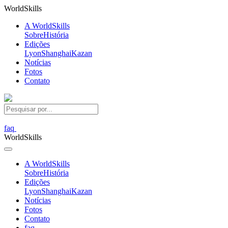
World
Skills
A WorldSkills
Sobre
História
Edições
Lyon
Shanghai
Kazan
Notícias
Fotos
Contato
faq
World
Skills
A WorldSkills
Sobre
História
Edições
Lyon
Shanghai
Kazan
Notícias
Fotos
Contato
faq