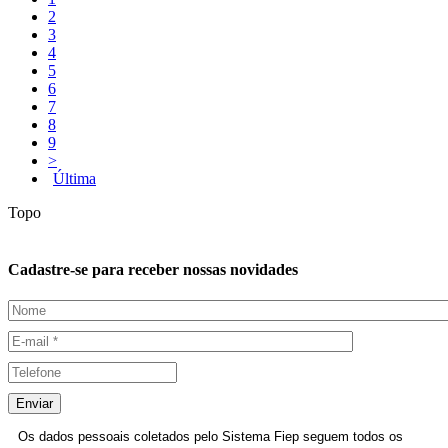
2
3
4
5
6
7
8
9
>
Última
Topo
Cadastre-se para receber nossas novidades
Enviar
Os dados pessoais coletados pelo Sistema Fiep seguem todos os