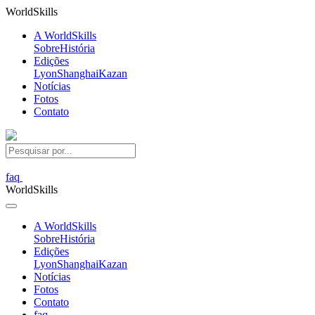
World
Skills
A WorldSkills
Sobre
História
Edições
Lyon
Shanghai
Kazan
Notícias
Fotos
Contato
faq
World
Skills
A WorldSkills
Sobre
História
Edições
Lyon
Shanghai
Kazan
Notícias
Fotos
Contato
faq