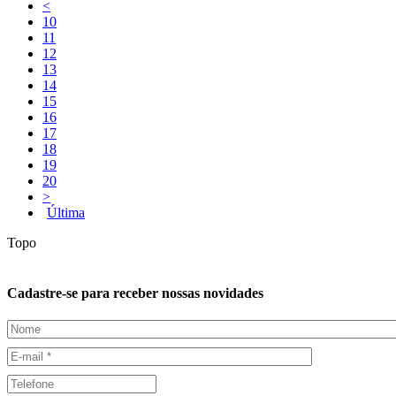
<
10
11
12
13
14
15
16
17
18
19
20
>
Última
Topo
Cadastre-se para receber nossas novidades