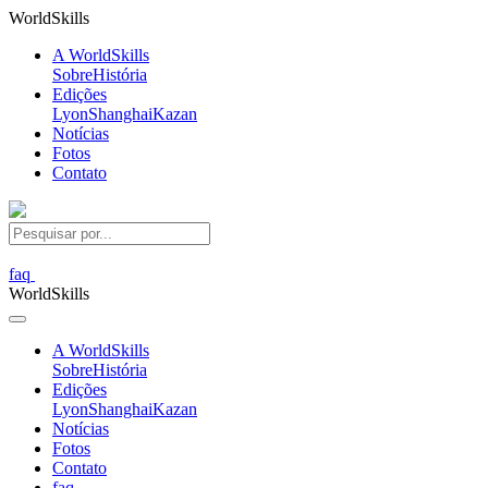
World
Skills
A WorldSkills
Sobre
História
Edições
Lyon
Shanghai
Kazan
Notícias
Fotos
Contato
faq
World
Skills
A WorldSkills
Sobre
História
Edições
Lyon
Shanghai
Kazan
Notícias
Fotos
Contato
faq