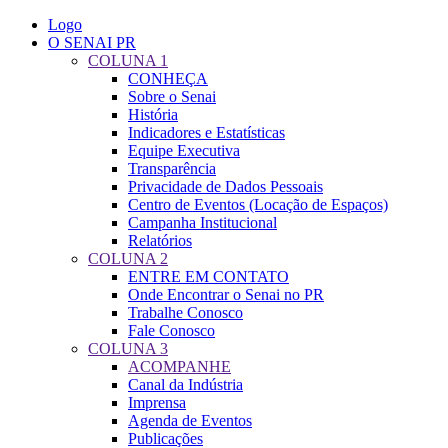
Logo
O SENAI PR
COLUNA 1
CONHEÇA
Sobre o Senai
História
Indicadores e Estatísticas
Equipe Executiva
Transparência
Privacidade de Dados Pessoais
Centro de Eventos (Locação de Espaços)
Campanha Institucional
Relatórios
COLUNA 2
ENTRE EM CONTATO
Onde Encontrar o Senai no PR
Trabalhe Conosco
Fale Conosco
COLUNA 3
ACOMPANHE
Canal da Indústria
Imprensa
Agenda de Eventos
Publicações