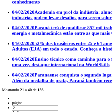
conhecimento
04/02/2020
Academia em prol da indústria: alun
indústrias podem levar desafios para serem solu
04/02/2020
Paraná terá de qualificar 852 mil tra
energia e metalmecânica estão entre as que mais 
04/02/2020
52% dos brasileiros entre 25 e 64 an
Adultos (EJA) em todo o estado. Conheça a histó
04/02/2020
Ensino técnico como caminho para o 
uma vez, destaque internacional na WorldSkills
04/02/2020
Paranaense conquista o segundo luga
Além da medalha de prata, Paraná também recebe
Mostrando
21
a
40
de
156
página