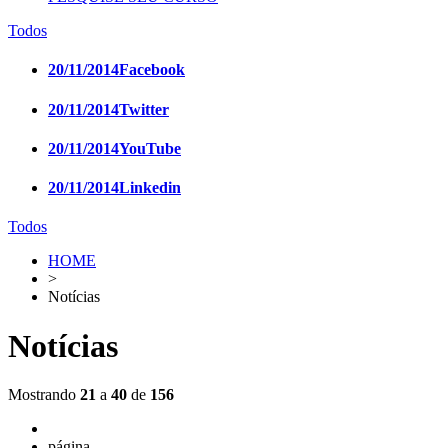
Todos
20/11/2014
Facebook
20/11/2014
Twitter
20/11/2014
YouTube
20/11/2014
Linkedin
Todos
HOME
>
Notícias
Notícias
Mostrando
21
a
40
de
156
página