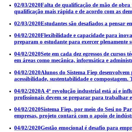
02/03/2020
Falta de qualificação de mão de obra 
qualificação mais rápida e de acordo com as dem
02/03/2020
Estudantes são desafiados a pensar em
04/02/2020
Flexibilidade e capacidade para inova
preparam o estudante para exercer plenamente sua
04/02/2020
Sete em cada dez egressos de cursos t
em áreas como mecânica, informática e administ
04/02/2020
Alunos do Sistema Fiep desenvolvem pr
acessibilidade, sustentabilidade e compostagem.
04/02/2020
A 4ª revolução industrial está aí e inf
profissionais devem se preparar para trabalhar 
04/02/2020
Sistema Fiep, por meio do Sesi no Pa
empresas, projeto contará com o apoio de indústr
04/02/2020
Gestão emocional é desafio para empr