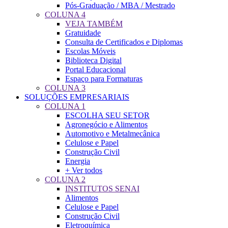
Pós-Graduação / MBA / Mestrado
COLUNA 4
VEJA TAMBÉM
Gratuidade
Consulta de Certificados e Diplomas
Escolas Móveis
Biblioteca Digital
Portal Educacional
Espaço para Formaturas
COLUNA 3
SOLUÇÕES EMPRESARIAIS
COLUNA 1
ESCOLHA SEU SETOR
Agronegócio e Alimentos
Automotivo e Metalmecânica
Celulose e Papel
Construção Civil
Energia
+ Ver todos
COLUNA 2
INSTITUTOS SENAI
Alimentos
Celulose e Papel
Construção Civil
Eletroquímica