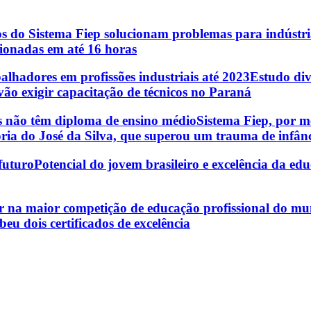
os do Sistema Fiep solucionam problemas para indústr
cionadas em até 16 horas
balhadores em profissões industriais até 2023
Estudo div
vão exigir capacitação de técnicos no Paraná
os não têm diploma de ensino médio
Sistema Fiep, por m
ria do José da Silva, que superou um trauma de infânci
futuro
Potencial do jovem brasileiro e excelência da ed
r na maior competição de educação profissional do m
u dois certificados de excelência