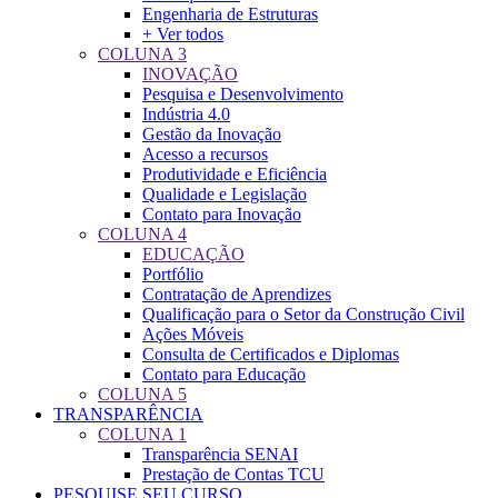
Engenharia de Estruturas
+ Ver todos
COLUNA 3
INOVAÇÃO
Pesquisa e Desenvolvimento
Indústria 4.0
Gestão da Inovação
Acesso a recursos
Produtividade e Eficiência
Qualidade e Legislação
Contato para Inovação
COLUNA 4
EDUCAÇÃO
Portfólio
Contratação de Aprendizes
Qualificação para o Setor da Construção Civil
Ações Móveis
Consulta de Certificados e Diplomas
Contato para Educação
COLUNA 5
TRANSPARÊNCIA
COLUNA 1
Transparência SENAI
Prestação de Contas TCU
PESQUISE SEU CURSO