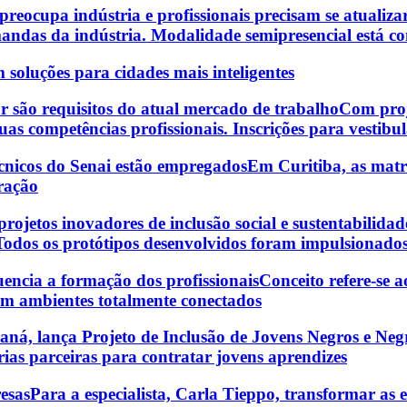
preocupa indústria e profissionais precisam se atualiza
andas da indústria. Modalidade semipresencial está co
 soluções para cidades mais inteligentes
r são requisitos do atual mercado de trabalho
Com proj
s competências profissionais. Inscrições para vestibul
écnicos do Senai estão empregados
Em Curitiba, as matrí
ração
ojetos inovadores de inclusão social e sustentabilidad
 Todos os protótipos desenvolvidos foram impulsionados
luencia a formação dos profissionais
Conceito refere-se 
em ambientes totalmente conectados
raná, lança Projeto de Inclusão de Jovens Negros e Ne
ias parceiras para contratar jovens aprendizes
esas
Para a especialista, Carla Tieppo, transformar as