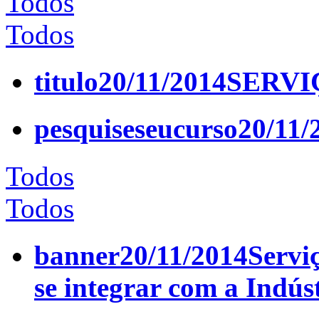
Todos
Todos
titulo
20/11/2014
SERVI
pesquiseseucurso
20/11/
Todos
Todos
banner
20/11/2014
Servi
se integrar com a Indús