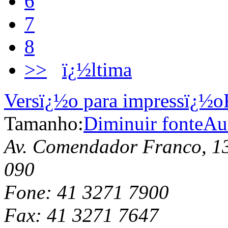
6
7
8
>>
ï¿½ltima
Versï¿½o para impressï¿½o
Tamanho:
Diminuir fonte
Au
Av. Comendador Franco, 13
090
Fone: 41 3271 7900
Fax: 41 3271 7647