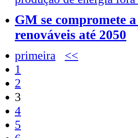
GM se compromete a 
renováveis até 2050
primeira
<<
1
2
3
4
5