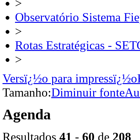
>
Observatório Sistema Fi
>
Rotas Estratégicas - 
>
Versï¿½o para impressï¿½o
Tamanho:
Diminuir fonte
Au
Agenda
Resultados
41
-
60
de
208