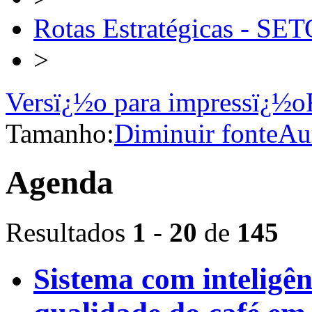
Rotas Estratégicas -
>
Versï¿½o para impressï¿½o
Tamanho:
Diminuir fonte
Au
Agenda
Resultados
1
-
20
de
145
Sistema com inteligênc