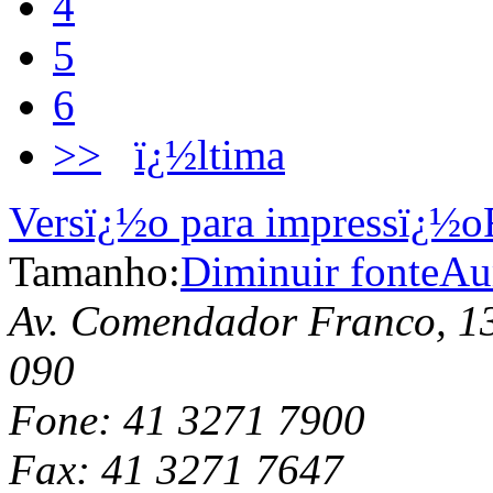
4
5
6
>>
ï¿½ltima
Versï¿½o para impressï¿½o
Tamanho:
Diminuir fonte
Au
Av. Comendador Franco, 13
090
Fone: 41 3271 7900
Fax: 41 3271 7647