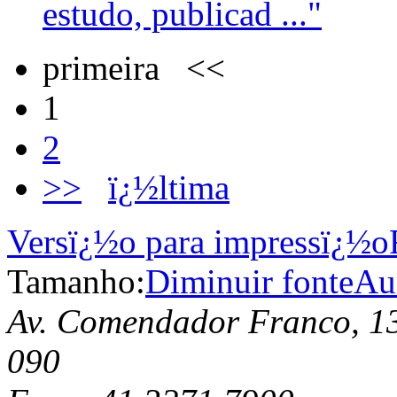
estudo, publicad ..."
primeira <<
1
2
>>
ï¿½ltima
Versï¿½o para impressï¿½o
Tamanho:
Diminuir fonte
Au
Av. Comendador Franco, 13
090