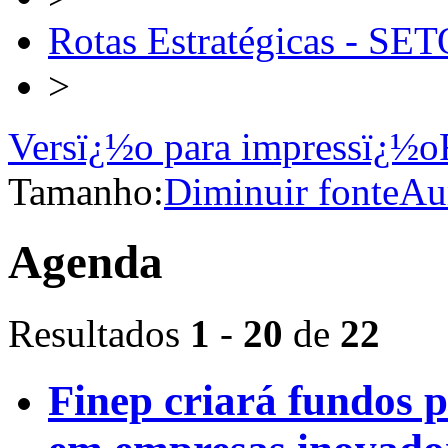
Rotas Estratégicas -
>
Versï¿½o para impressï¿½o
Tamanho:
Diminuir fonte
Au
Agenda
Resultados
1
-
20
de
22
Finep criará fundos p