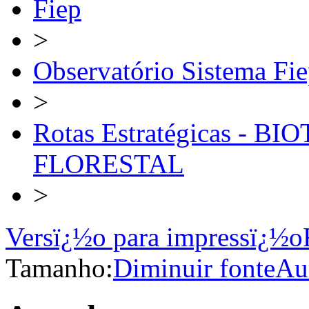
Fiep
>
Observatório Sistema Fi
>
Rotas Estratégicas -
FLORESTAL
>
Versï¿½o para impressï¿½o
Tamanho:
Diminuir fonte
Au