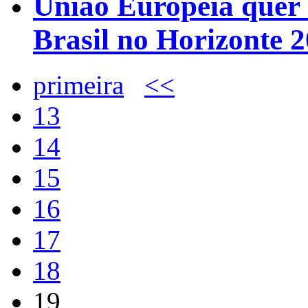
União Europeia quer 
Brasil no Horizonte 
primeira
<<
13
14
15
16
17
18
19