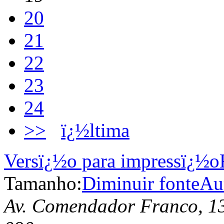
20
21
22
23
24
>>
ï¿½ltima
Versï¿½o para impressï¿½o
Tamanho:
Diminuir fonte
Au
Av. Comendador Franco, 13