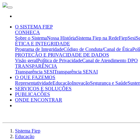
O SISTEMA FIEP
CONHEÇA
Sobre o Sistema
Nossa História
Sistema Fiep na Rede
Fiep
Sesi
Se
ÉTICA E INTEGRIDADE
Programa de Integridade
Código de Conduta/Canal de Ética
Pol
PROTEÇÃO E PRIVACIDADE DE DADOS
Visão geral
Política de Privacidade
Canal de Atendimento DPO
TRANSPARÊNCIA
Transparência SESI
Transparência SENAI
O QUE FAZEMOS
Representatividade
Educação
Inovação
Segurança e Saúde
Susten
SERVIÇOS E SOLUÇÕES
PUBLICAÇÕES
ONDE ENCONTRAR
Sistema Fiep
Educação