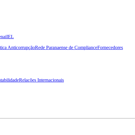
nai
IEL
ítica Anticorrupção
Rede Paranaense de Compliance
Fornecedores
tabilidade
Relações Internacionais