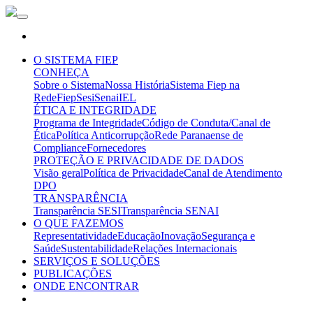
O SISTEMA FIEP
CONHEÇA
Sobre o Sistema
Nossa História
Sistema Fiep na
Rede
Fiep
Sesi
Senai
IEL
ÉTICA E INTEGRIDADE
Programa de Integridade
Código de Conduta/Canal de
Ética
Política Anticorrupção
Rede Paranaense de
Compliance
Fornecedores
PROTEÇÃO E PRIVACIDADE DE DADOS
Visão geral
Política de Privacidade
Canal de Atendimento
DPO
TRANSPARÊNCIA
Transparência SESI
Transparência SENAI
O QUE FAZEMOS
Representatividade
Educação
Inovação
Segurança e
Saúde
Sustentabilidade
Relações Internacionais
SERVIÇOS E SOLUÇÕES
PUBLICAÇÕES
ONDE ENCONTRAR