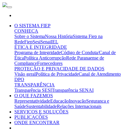
O SISTEMA FIEP
CONHEÇA
Sobre o Sistema
Nossa História
Sistema Fiep na
Rede
Fiep
Sesi
Senai
IEL
ÉTICA E INTEGRIDADE
Programa de Integridade
Código de Conduta/Canal de
Ética
Política Anticorrupção
Rede Paranaense de
Compliance
Fornecedores
PROTEÇÃO E PRIVACIDADE DE DADOS
Visão geral
Política de Privacidade
Canal de Atendimento
DPO
TRANSPARÊNCIA
Transparência SESI
Transparência SENAI
O QUE FAZEMOS
Representatividade
Educação
Inovação
Segurança e
Saúde
Sustentabilidade
Relações Internacionais
SERVIÇOS E SOLUÇÕES
PUBLICAÇÕES
ONDE ENCONTRAR