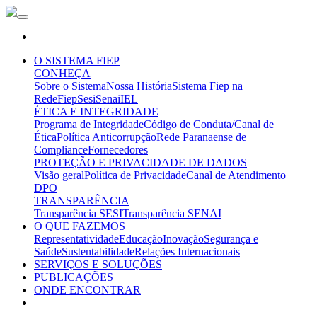
O SISTEMA FIEP
CONHEÇA
Sobre o Sistema
Nossa História
Sistema Fiep na
Rede
Fiep
Sesi
Senai
IEL
ÉTICA E INTEGRIDADE
Programa de Integridade
Código de Conduta/Canal de
Ética
Política Anticorrupção
Rede Paranaense de
Compliance
Fornecedores
PROTEÇÃO E PRIVACIDADE DE DADOS
Visão geral
Política de Privacidade
Canal de Atendimento
DPO
TRANSPARÊNCIA
Transparência SESI
Transparência SENAI
O QUE FAZEMOS
Representatividade
Educação
Inovação
Segurança e
Saúde
Sustentabilidade
Relações Internacionais
SERVIÇOS E SOLUÇÕES
PUBLICAÇÕES
ONDE ENCONTRAR